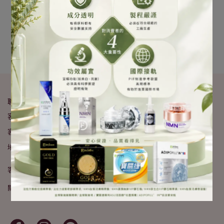
【Dr.future 長泰健康】
【感恩父親節-保健系列3
【組合優惠】專利紅藜果
入1988】【Dr.future 長泰
膠仙暢凍(10包/盒)
健康】專利紅藜果膠仙暢
NT$890
NT$2,980
NT$1,988
NT$8,940
凍(10包/盒*3入)
加入購物車
加入購物車
聯絡我們
客服專線：0800-898-991
客服時間：10:00am - 5:30pm
地址：台中市南屯區文心南三路232號
客戶權益
關於我們
隱私政策
我的帳戶
購物說明